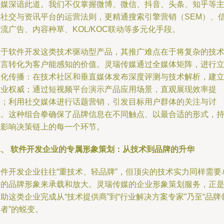
传媒深谙此道。我们不仅掌握微博、微信、抖音、头条、知乎等
流社交与资讯平台的运营法则，更精通搜索引擎营销（SEM）、
流广告、内容种草、KOL/KOC联动等多元化手段。
对于软件开发这类技术驱动型产品，其推广难点在于将复杂的技
语言转化为客户能感知的价值。灵瑞传媒通过全媒体矩阵，进行
体化传播：在技术社区和垂直媒体发布深度评测与技术解析，建
专业权威；通过短视频平台演示产品应用场景，直观展现效率提
升；利用社交媒体进行话题营销，引发目标用户群体的关注与讨
论。这种组合拳确保了品牌信息在不同触点、以最合适的形式，
续影响决策链上的每一个环节。
二、 软件开发企业的专属形象策划：从技术到品牌的升华
软件开发企业往往“重技术、轻品牌”，但顶尖的技术实力同样需要
越的品牌形象来承载和放大。灵瑞传媒的企业形象策划服务，正
助这类企业完成从“技术提供商”到“行业解决方案专家”乃至“品牌
者”的蜕变。