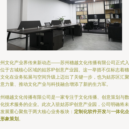
苏州文化产业界传来新动态——苏州穗越文化传播有限公司正式
驻位于古城核心区域的姑苏IP创意产业园。这一举措不仅标志着穗
越文化在业务拓展与空间升级上迈出了关键一步，也为姑苏区汇
创意力量、推动文化产业与科技融合增添了新的生力军。
苏州穗越文化传播有限公司是一家专注于文化传播、创意策划与
字化技术服务的企业。此次入驻姑苏IP创意产业园，公司明确将未
来发展重心聚焦于两大核心业务板块：
定制化软件开发
与
一体化
业形象策划
。