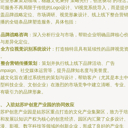
在企业形象策划领域，穗越文化秉持“策略先行，创意驱动”的理念
司服务不再局限于传统的Logo设计、VI视觉系统导入，而是提
涵盖品牌战略定位、市场调研、视觉形象设计、线上线下整合营
传播的全链条品牌塑造服务。具体包括：
.
品牌战略咨询
：深入分析行业与市场，帮助企业明确品牌核心
值与差异化定位。
.
全方位视觉识别系统设计
：打造独特且具有延续性的品牌视觉
产。
.
整合营销传播策划
：策划并执行线上线下品牌活动、广告
ampaign、社交媒体运营等，提升品牌知名度与美誉度。
穗越文化旨在通过系统性的策划与设计，帮助客户（尤其是本土
小型科技企业、文创企业）在激烈的市场竞争中建立清晰、专业
富有吸引力的品牌形象。
、 入驻姑苏IP创意产业园的协同效应
姑苏IP创意产业园是姑苏区重点打造的文化产业集聚区，致力于培
育和发展以知识产权为核心的创意经济。园区内汇聚了众多设计
动漫、影视、数字科技等领域的创新企业，形成了良好的产业生