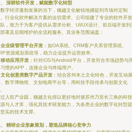
一、 深耕软件开发，赋能数字化转型
在数字经济蓬勃发展的当下，穗越文化敏锐地捕捉到市场对定制
化、行业化软件解决方案的迫切需求。公司组建了专业的软件开
队，致力于为客户提供从需求分析、UI/UX设计、前后端开发到
试部署及后期维护的全流程服务。其业务范围涵盖：
.
企业级管理平台开发
：如OA系统、CRM客户关系管理系统、
ERP资源规划系统等，助力企业提升运营效率。
.
移动应用开发
：针对iOS与Android平台，开发符合市场趋势与
户习惯的APP，连接企业与终端用户。
.
文化创意类数字产品开发
：结合苏州本土文化特色，开发互动
示、数字博物馆、文创电商平台等，用科技手段传承与创新文化
P。
通过入驻产业园，穗越文化得以更好地对接苏州乃至长三角的科
资源与人才库，强化其技术研发能力，为各类企业的数字化转型
供坚实的技术支撑。
二、 精研企业形象策划，塑造品牌核心竞争力