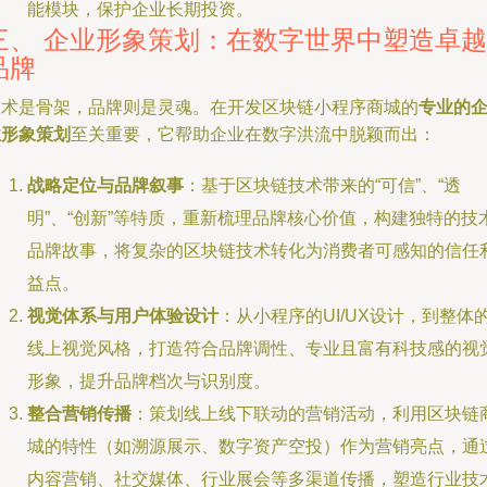
能模块，保护企业长期投资。
三、 企业形象策划：在数字世界中塑造卓越
品牌
技术是骨架，品牌则是灵魂。在开发区块链小程序商城的
专业的
业形象策划
至关重要，它帮助企业在数字洪流中脱颖而出：
战略定位与品牌叙事
：基于区块链技术带来的“可信”、“透
明”、“创新”等特质，重新梳理品牌核心价值，构建独特的技
品牌故事，将复杂的区块链技术转化为消费者可感知的信任
益点。
视觉体系与用户体验设计
：从小程序的UI/UX设计，到整体
线上视觉风格，打造符合品牌调性、专业且富有科技感的视
形象，提升品牌档次与识别度。
整合营销传播
：策划线上线下联动的营销活动，利用区块链
城的特性（如溯源展示、数字资产空投）作为营销亮点，通
内容营销、社交媒体、行业展会等多渠道传播，塑造行业技