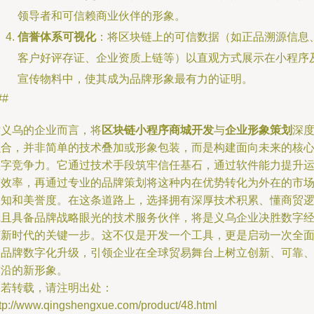
领导者和可信赖商业伙伴的形象。
信誉体系可视化
：将区块链上的可信数据（如正品溯源信息
客户好评存证、企业资质上链等）以直观方式展示在小程序
宣传物料中，使其成为品牌形象最有力的证明。
##
对义乌的企业而言，将
区块链小程序商城开发
与
企业形象策划
深
融合，并非简单的技术叠加或形象包装，而是构建面向未来的核
数字竞争力。它通过技术手段筑牢信任基石，通过软件能力提升
营效率，再通过专业的品牌策划将这种内在优势转化为外在的市
认知和美誉度。在这条道路上，选择拥有深厚技术积累、懂商贸
辑且具备品牌战略眼光的技术服务伙伴，将是义乌企业决胜数字
济新时代的关键一步。这不仅是开发一个工具，更是启动一次全
的品牌数字化升级，引领企业在全球贸易舞台上树立创新、可靠
前沿的新形象。
如若转载，请注明出处：
ttp://www.qingshengxue.com/product/48.html